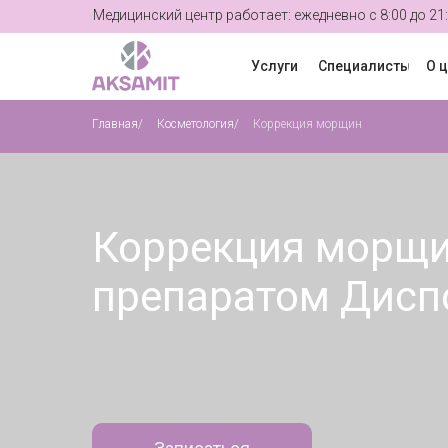
Медицинский центр работает: ежедневно с 8:00 до 21
Услуги
Специалисты
О 
Главная
/
Косметология
/
Коррекция морщин
Коррекция морщ
препаратом Дисп