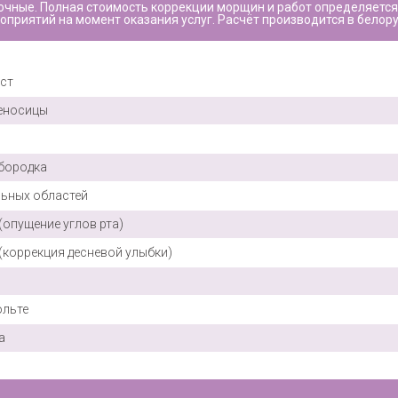
очные. Полная стоимость коррекции морщин и работ определяется 
приятий на момент оказания услуг. Расчёт производится в белору
ст
еносицы
бородка
ьных областей
опущение углов рта)
коррекция десневой улыбки)
ольте
а