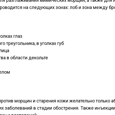
ля разглаживания мимических морщин, а также для 
водится на следующих зонах: лоб и зона между брове
голках глаз
о треугольника, в уголках губ
лица
ва в области декольте
целом
ротив морщин и старения кожи желательно только а
х заболеваний в стадии обострения. Также инъекции