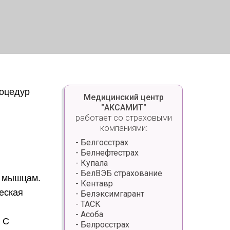
оцедур
Медицинский центр
"АКСАМИТ"
работает со страховыми
компаниями:
- Белгосстрах
- Белнефтестрах
- Купала
- БелВЭБ страхование
к мышцам.
- Кентавр
еская
- Белэксимгарант
- ТАСК
- Асоба
 С
- Белросстрах