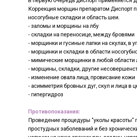
В первую очередь диспорт применяется д
Коррекция морщин препаратом Диспорт про
носогубные складки и область шеи.
- заломы и морщины на лбу
- складки на переносице, между бровями
- морщинки и гусиные лапки на скулах, в у
- морщинки и складки в области носогубног
- мимические морщинки в любой области 
- морщины, складки, другие несовершенст
- изменение овала лица, провисание кожи
- асимметрия бровных дуг, скул и лица в 
- гипергидроз
Противопоказания:
Проведение процедуры "уколы красоты" п
простудных заболеваний и без хронически