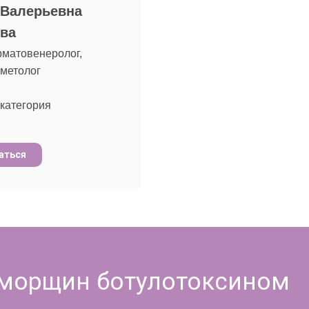
 Валерьевна
ова
рматовенеролог,
сметолог
категория
аться
 морщин ботулотоксином