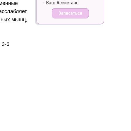
- Ваш Ассистанс
бменные
расслабляет
Записаться
нных мышц,
 3-6