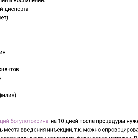
пин и воспалений.
й диспорта:
лет)
ия
онентов
я
филия)
ций ботулотоксина:
на 10 дней после процедуры нужн
 места введения инъекций, т.к. можно спровоциров