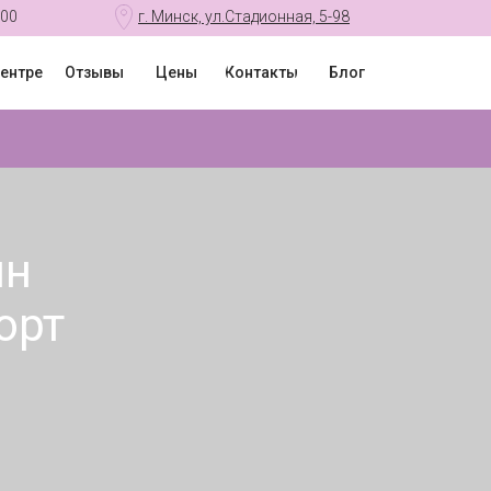
:00
г. Минск, ул.Стадионная, 5-98
центре
Отзывы
Цены
Контакты
Блог
ин
орт