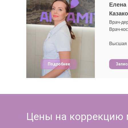
Елена
Казак
Врач-де
Врач-ко
Высшая 
Подробнее
Запис
Цены на коррекцию