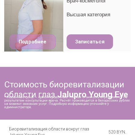
Записаться
Нажимая на кнопку 'Записаться', Вы даете согласие
на обработку персональных данных, соглашаетесь
с
политикой конфиденциальности
и
подтверждаете ознакомление с
публичным
договором
г. Минск ул. Стадионная, 5-98
Наши контакты:
+375 (29) 156 44 24
Время работы:
ежедневно с 8.00 до 21.00
Вход со стороны многоуровневого паркинга.
На прилегающей территории имеются парковочные
Биоревитализация области вокруг глаз
места.
520 BYN.