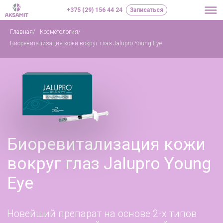
+375 (29) 156 44 24
Записаться
Главная
/
Косметология
/
Биоревитализация кожи вокруг глаз Jalupro Young Eye
Биоревитализация кожи
вокруг глаз Jalupro Young
Eye
Новейший препарат на основе 2-х типов
низкомолекулярной гиалуроновой
кислоты, 7-ми аминокислот и 3-х
пептидов специально разработан для
омоложения и осветления кожи вокруг
глаз