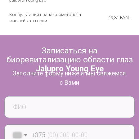
Jalupro Young Eye
Работаем с 2016 года.
ООО «Медицинский центр «Аксамит»
Консультация врача-косметолога
49,81 BYN.
Юридический адрес:
220053, Республика Беларусь,
высшей категории
г. Минск, ул. Стадионная, 5
УНП:
192702677