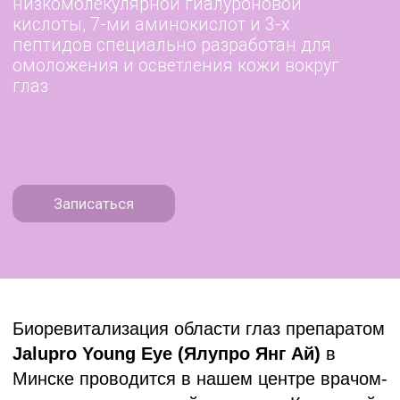
Записаться
Биоревитализация области глаз препаратом
Jalupro Young Eye (Ялупро Янг Ай)
в
Минске проводится в нашем центре врачом-
косметологом высшей категории Казаковой
Е.В.
В состав препарата, помимо гиалуроновой
кислоты, входят:
•7 аминокислот: глицин, пролин, лизин,
аланин, валин, аргинин и лейцин
• Пептиды: ацетилдекапептид 3,
олигопептид 24, ацетилтетрапептид 5
Богатый состав позволяет добиться
максимального результата и длительного
эффекта от процедуры.