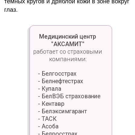
Биоревитализацию области
вокруг глаз Jalupro Young Eye
выполняет:
Елена Валерьевна
Казакова
Врач-дерматовенеролог,
Врач-косметолог
Высшая категория
Подробнее
Записаться