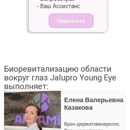
Стоимость биоревитализации
области глаз
Jalupro Young Eye
* Указанные цены — ориентировочные. Полная стоимость определяется по
результатам консультации врача. Расчёт производится в белорусских рублях
на момент оказания услуг. Подробную информацию уточняйте у
администратора.
Записаться на
биоревитализацию области глаз
Jalupro Young Eye
Заполните форму ниже и мы свяжемся
с Вами
ФИО
+375