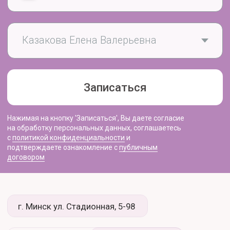
Услуги
Информация
Вакансии
Аллергология
Гинекология
Контакты
Дерматология
Отзывы
Косметология
О центре
Лазерная эпиляция
Специалисты
Неврология
Страховые
Цены
Оториноларингология (ЛОР)
Онкология
Пластическая хирургия
Терапия
Урология
+375 (17) 388 44 24
+375 (29) 756 44 24