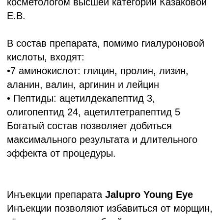
Инъекции препарата
Jalupro Young Eye
Инъекции позволяют избавиться от морщин,
тёмных кругов и дряблой кожи в зоне вокруг
глаз.
Медицинский центр
"АКСАМИТ"
работает со страховыми
компаниями:
- Белгосстрах
- Белнефтестрах
- Купала
- БелВЭБ страхование
- Кентавр
- Белэксимгарант
- ТАСК
- Асоба
- Белросстрах
- Ваш Ассистанс
Записаться