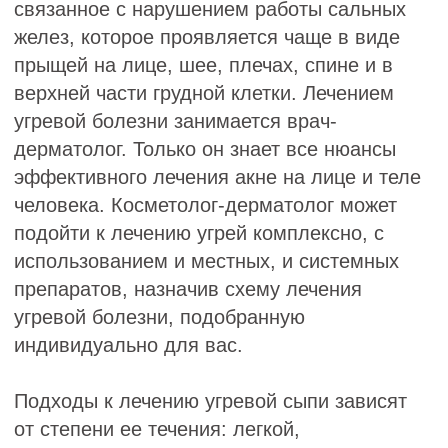
человека. Косметолог-дерматолог может
подойти к лечению угрей комплексно, с
использованием и местных, и системных
препаратов, назначив схему лечения
угревой болезни, подобранную
индивидуально для вас.
Подходы к лечению угревой сыпи зависят
от степени ее течения: легкой,
среднетяжелой и тяжелой.
В
дерматологическом кабинете
медицинского центра возможно лечение
акне (угревой болезни) у подростков и
взрослых препаратом Роаккутан. Лечение
прыщей проходит под контролем опытного
врача- дерматовенеролога Казаковой
Елены Валерьевны.