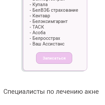
Подробнее
Записаться
Цены на лечение угревой сыпи
на лице
* Указанные цены на лечение акне — ориентировочные. Полная стоимость
лечения угрей определяется по результатам обследования и зависит от
выставленного диагноза и объёма необходимых мероприятий на момент
оказания услуг. Расчёт производится в белорусских рублях на момент
оказания услуг. Подробную информацию уточняйте у администратора.
Записаться на удаление прыщей
Заполните форму ниже и мы свяжемся
с Вами
ФИО