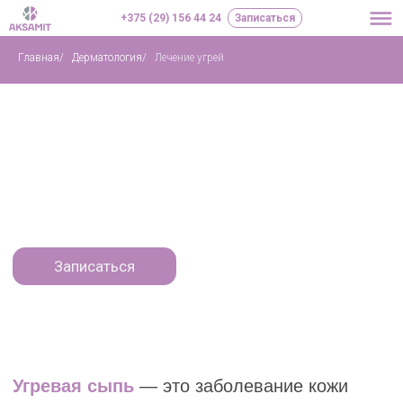
+375 (29) 156 44 24
Записаться
Главная
/
Дерматология
/
Лечение угрей
Лечение
угрей (акне)
Записаться
Угревая сыпь
— это заболевание кожи
связанное с нарушением работы сальных
желез, которое проявляется чаще в виде
прыщей на лице, шее, плечах, спине и в
верхней части грудной клетки. Лечением
угревой болезни занимается врач-
дерматолог. Только он знает все нюансы
эффективного лечения акне на лице и теле