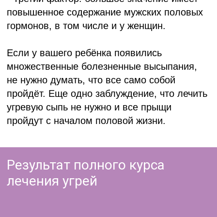
Услуги
Информация
Вакансии
Аллергология
Гинекология
Контакты
Дерматология
Отзывы
Косметология
О центре
Лазерная эпиляция
Специалисты
Неврология
Страховые
Цены
Оториноларингология (ЛОР)
Онкология
Пластическая хирургия
Терапия
Урология
+375 (17) 388 44 24