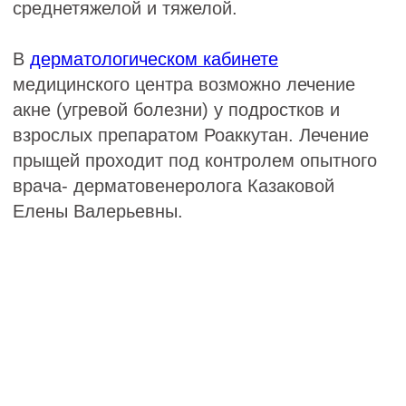
Результат лечения угревой болезни.
Медицинский центр
"АКСАМИТ"
работает со страховыми
компаниями:
- Белгосстрах
- Белнефтестрах
- Купала
- БелВЭБ страхование
- Кентавр