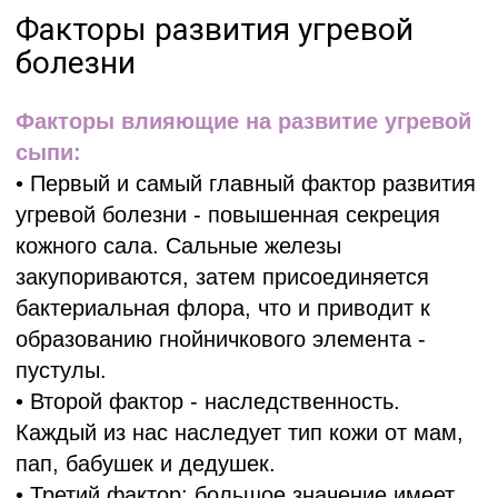
На прилегающей территории имеются парковочные
места.
Работаем с 2016 года.
ООО «Медицинский центр «Аксамит»
Юридический адрес:
220053, Республика Беларусь,
г. Минск, ул. Стадионная, 5
УНП:
192702677