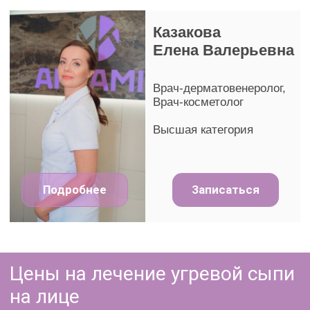
+375
Записаться
Нажимая на кнопку 'Записаться', Вы даете согласие
на обработку персональных данных, соглашаетесь
с
политикой конфиденциальности
и
подтверждаете ознакомление с
публичным
договором
Факторы развития угревой
болезни
Факторы влияющие на развитие угревой
сыпи:
• Первый и самый главный фактор развития