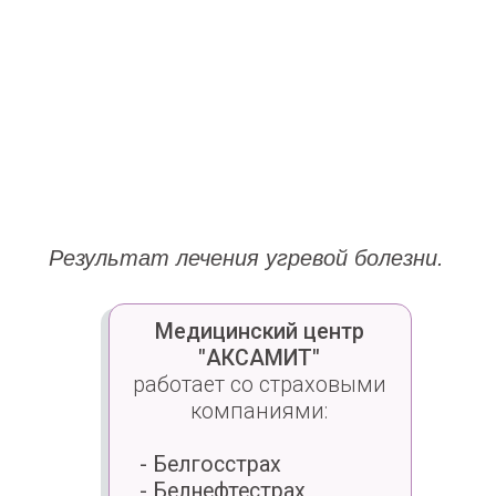
- Белэксимгарант
- ТАСК
- Асоба
- Белросстрах
- Ваш Ассистанс
Записаться
Специалисты по лечению акне
Казакова
Елена Валерьевна
Врач-дерматовенеролог,
Врач-косметолог
Высшая категория