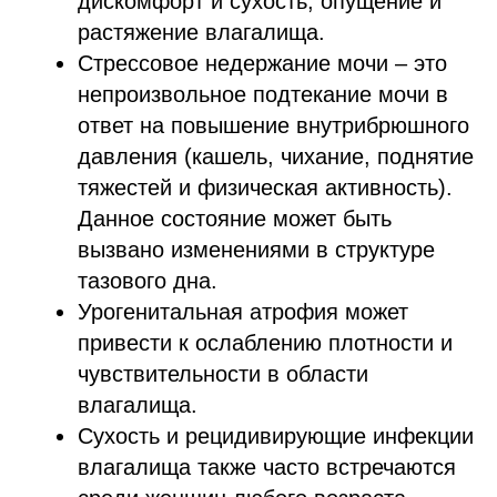
влагалища.
Сухость и рецидивирующие инфекции
влагалища также часто встречаются
среди женщин любого возраста.
Не стоит и говорить о том, что все
указанные состояния вызывают
дискомфорт, уменьшают удовлетворенность
Медицинский центр
"АКСАМИТ"
во время полового акта, тем самым
работает со страховыми
оказывая существенное влияние на
компаниями:
качество жизни.
- Белгосстрах
- Белнефтестрах
- Купала
- БелВЭБ страхование
- Кентавр
- Белэксимгарант
- ТАСК
- Асоба
- Белросстрах
- Ваш Ассистанс
Записаться