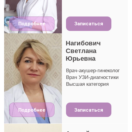
Подробнее
Записаться
Цены на лазерное лечение
интимной зоны
* Указанные цены на лазерное омоложение влагалища — ориентировочные.
Полная стоимость лазерного лечения в гинекологии определяется по
результатам обследования и зависит от выставленного диагноза и объёма
необходимых мероприятий на момент оказания услуг. Расчёт производится
в белорусских рублях на момент оказания услуг. Подробную информацию
уточняйте у администратора.