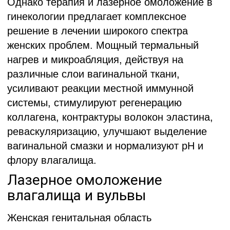
г. Минск ул. Стадионная, 5-98
Наши контакты:
+375 (29) 156 44 24
Время работы:
ежедневно с 8.00 до 21.00
Вход со стороны многоуровневого паркинга.
На прилегающей территории имеются парковочные
места.
Работаем с 2016 года.
ООО «Медицинский центр «Аксамит»
Юридический адрес:
220053, Республика Беларусь,
г. Минск, ул. Стадионная, 5
УНП:
192702677