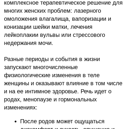
Разные периоды и события в жизни
запускают многочисленные
физиологические изменения в теле
женщины и оказывают влияние в том числе
и на ее интимное здоровье. Речь идет о
родах, менопаузе и гормональных
изменениях:
После родов может ощущаться
дискомфорт и сухость, опущение и
растяжение влагалища.
Стрессовое недержание мочи – это
непроизвольное подтекание мочи в
ответ на повышение внутрибрюшного
давления (кашель, чихание, поднятие
тяжестей и физическая активность).
Данное состояние может быть
вызвано изменениями в структуре
тазового дна.
Урогенитальная атрофия может
привести к ослаблению плотности и
чувствительности в области