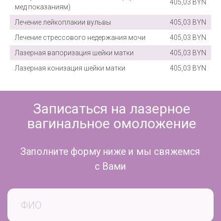
405,03 BYN
мед показаниям)
чувствительность и качество жизни.
Лечение лейкоплакии вульвы
405,03 BYN
Процедура интимного омоложения
Лечение стрессового недержания мочи
405,03 BYN
влагалища имеет ряд преимуществ:
Лечение интимной зоны лазером в
Лазерная вапоризация шейки матки
405,03 BYN
гинекологическом отделении
медцентра
Лазерная конизация шейки матки
405,03 BYN
«Аксамит» проходит безболезненно,
минимально инвазивно, проводится в
амбулаторных условиях и имеет высокий
коэффициент результативности без
восстановительного периода и влияния на
образ жизни пациентки.