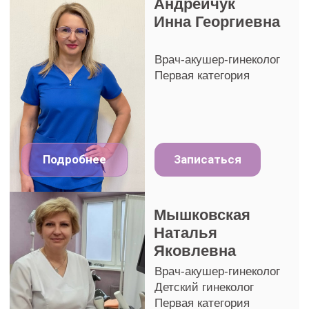
Записаться на лазерное
вагинальное омоложение
Заполните форму ниже и мы свяжемся
с Вами
ФИО
+375
Записаться
Нажимая на кнопку 'Записаться', Вы даете согласие
на обработку персональных данных, соглашаетесь
с
политикой конфиденциальности
и
подтверждаете ознакомление с
публичным