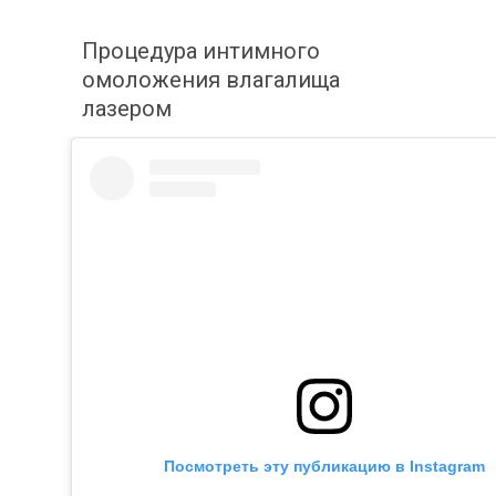
Неврология
Страховые
Цены
Оториноларингология (ЛОР)
Процедура интимного
Онкология
омоложения влагалища
Пластическая хирургия
лазером
Терапия
Урология
+375 (17) 388 44 24
+375 (29) 756 44 24
+375 (29) 156 44 24
МЕДИЦИНСКИЙ ЦЕНТР
г. Минск ул.Стадионная, 5-98
Время работы: ежедневно с 8:00 до 21:00
Е-mail: office@aksamit-med.by
Политика обработки персональных данных
Публичный договор
Пользовательское соглашение
© 2021-2026 ООО "Медицинский центр "Аксамит"
Посмотреть эту публикацию в Instagram