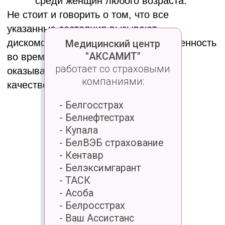
Специалисты медцентра
«Аксамит»
Гулина
Наталья
Михайловна
Врач-акушер-гинеколог
Высшая категория
Подробнее
Записаться
Нагибович
Светлана
Юрьевна
Врач-акушер-гинеколог
Врач УЗИ-диагностики