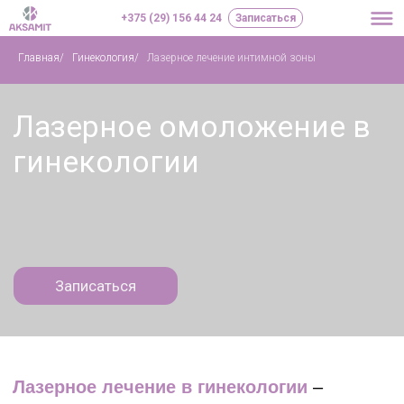
+375 (29) 156 44 24
Записаться
Главная
/
Гинекология
/
Лазерное лечение интимной зоны
Лазерное омоложение в
гинекологии
Записаться
Лазерное лечение в гинекологии
–
комплексное терапевтическое решение для
многих женских проблем: лазерного
омоложения влагалища, вапоризации и
конизации шейки матки, лечения
лейкоплакии вульвы или стрессового
недержания мочи.