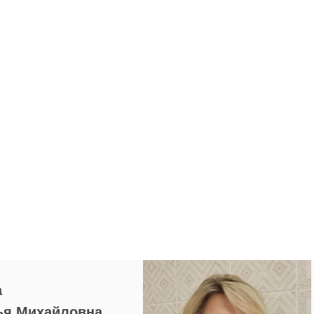
а
ья Михайловна