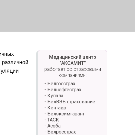
ичных
Медицинский центр
н различной
"АКСАМИТ"
работает со страховыми
гуляции
компаниями:
- Белгосстрах
- Белнефтестрах
- Купала
- БелВЭБ страхование
- Кентавр
- Белэксимгарант
- ТАСК
- Асоба
- Белросстрах