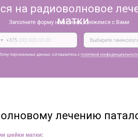
ся на радиоволновое леч
матки
Заполните форму ниже и мы свяжемся с Вами
+375
аботку персональных данных, соглашаетесь с
политикой конфиденциальност
волновому лечению патал
ии шейки матки: