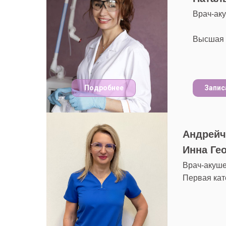
Врач-ак
Высшая 
Подробнее
Запис
Андрейч
Инна Ге
Врач-акуше
Первая кат