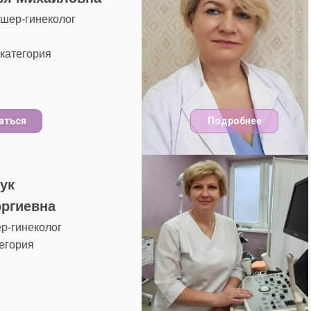
ушер-гинеколог
категория
аться
Подробнее
ук
оргиевна
р-гинеколог
егория