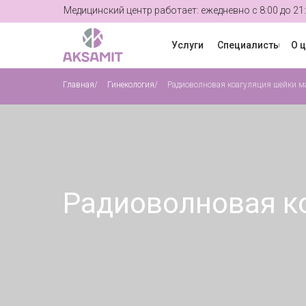
Медицинский центр работает: ежедневно с 8:00 до 21
Услуги
Специалисты
О 
Главная
/
Гинекология
/
Радиоволновая коагуляция шейки м
Радиоволновая к