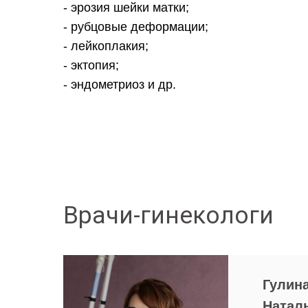
- эрозия шейки матки;
- рубцовые деформации;
- лейкоплакия;
- эктопия;
- эндометриоз и др.
Врачи-гинекологи
Гулин
Натал