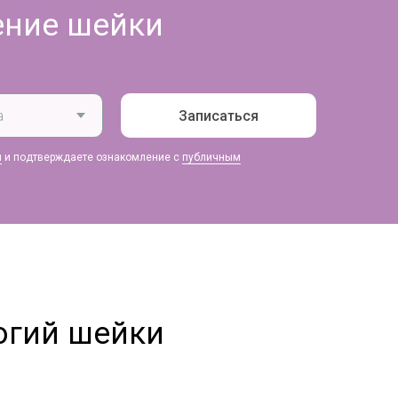
ение шейки
Записаться
и
и подтверждаете ознакомление с
публичным
огий шейки