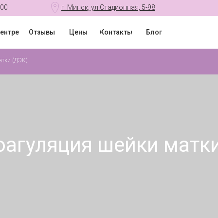
:00
г. Минск, ул.Стадионная, 5-98
центре
Отзывы
Цены
Контакты
Блог
атки (ДЭК)
оагуляция шейки матки