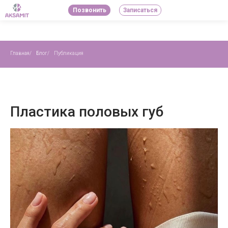
Позвонить
Записаться
Главная
/
Блог
/
Публикация
Пластика половых губ