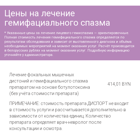
Записаться
Нажимая на кнопку 'Записаться', Вы даете согласие
на обработку персональных данных, соглашаетесь
с
политикой конфиденциальности
и
подтверждаете ознакомление с
публичным
договором
Лечение фокальных мышечных
Симптомы гемифациального
дистоний и гемифациального спазма
спазма
414,01 BYN
препаратом на основе ботулотоксина
(без учёта стоимости препарата)
Симптомы лицевого гемиспазма
Основным симптомом спазма лицевых
ПРИМЕЧАНИЕ: стоимость препарата ДИСПОРТ не входит
мышц или гемифациального спазма
в стоимость услуги и рассчитывается дополнительно в
являются эпизодические подергивания
зависимости от количества единиц. Количество
глаза.
препарата определяет врач-невролог после
Со временем непроизвольные сокращения
консультации и осмотра.
становятся сильнее. Они приобретают
постоянный характер и вовлекают все