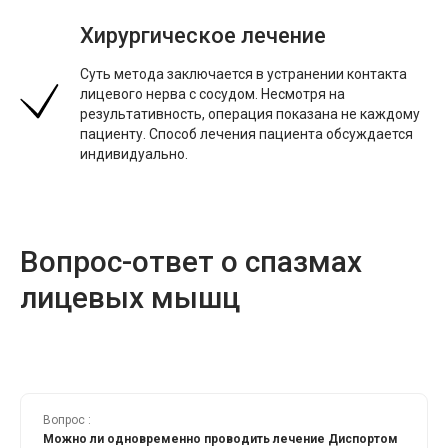
Хирургическое лечение
Суть метода заключается в устранении контакта
лицевого нерва с сосудом. Несмотря на
результативность, операция показана не каждому
Услуги
Информация
пациенту. Способ лечения пациента обсуждается
Вакансии
Аллергология
индивидуально.
Гинекология
Контакты
Дерматология
Отзывы
Косметология
О центре
Лазерная эпиляция
Специалисты
Вопрос-ответ о спазмах
Неврология
Страховые
Цены
Оториноларингология (ЛОР)
лицевых мышц
Онкология
Пластическая хирургия
Терапия
Урология
+375 (17) 388 44 24
Вопрос :
+375 (29) 756 44 24
Можно ли одновременно проводить лечение Диспортом