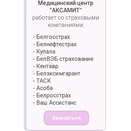
Записаться
Процедуру проводят врачи-
неврологи
Рушкевич
Юлия
Николаевна
Врач-невролог
Высшая категория,
Доктор медицинских наук
Подробнее
Записаться