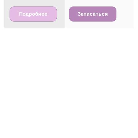
Записаться на лечение
лицевого гемиспазма
Заполните форму ниже и мы свяжемся
с Вами
ФИО
+375