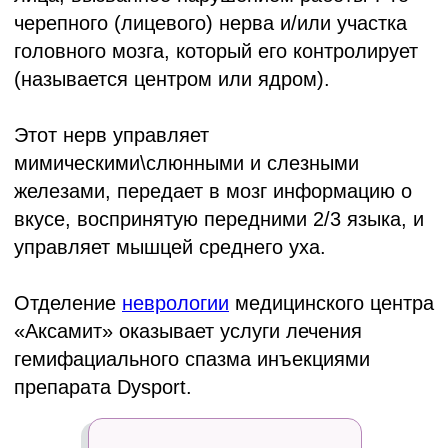
железами, передает в мозг информацию о
вкусе, воспринятую передними 2/3 языка, и
управляет мышцей среднего уха.
Отделение
неврологии
медицинского центра
«Аксамит» оказывает услуги лечения
гемифациального спазма инъекциями
препарата Dysport.
Медицинский центр
"АКСАМИТ"
работает со страховыми
компаниями:
- Белгосстрах
- Белнефтестрах
- Купала
- БелВЭБ страхование
- Кентавр
- Белэксимгарант
- ТАСК
- Асоба
- Белросстрах
- Ваш Ассистанс