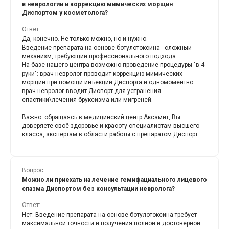
+375 (29) 156 44 24
в неврологии и коррекцию мимических морщин
МЕДИЦИНСКИЙ ЦЕНТР
Диспортом у косметолога?
Ответ:
г. Минск ул.Стадионная, 5-98
Да, конечно. Не только можно, но и нужно.
Время работы: ежедневно с 8:00 до 21:00
Введение препарата на основе ботулотоксина - сложный
Е-mail: office@aksamit-med.by
механизм, требующий профессионального подхода.
На базе нашего центра возможно проведение процедуры "в 4
Политика обработки персональных данных
руки": врач-невролог проводит коррекцию мимических
Публичный договор
морщин при помощи инъекций Диспорта и одномоментно
Пользовательское соглашение
врач-невролог вводит Диспорт для устранения
спастики\лечения бруксизма или мигреней.
© 2021-2026 ООО "Медицинский центр "Аксамит"
Важно: обращаясь в медицинский центр Аксамит, Вы
доверяете своё здоровье и красоту специалистам высшего
класса, экспертам в области работы с препаратом Диспорт.
Вопрос:
Можно ли приехать на лечение гемифациального лицевого
спазма Диспортом без консультации невролога?
Ответ:
Нет. Введение препарата на основе ботулотоксина требует
максимальной точности и получения полной и достоверной