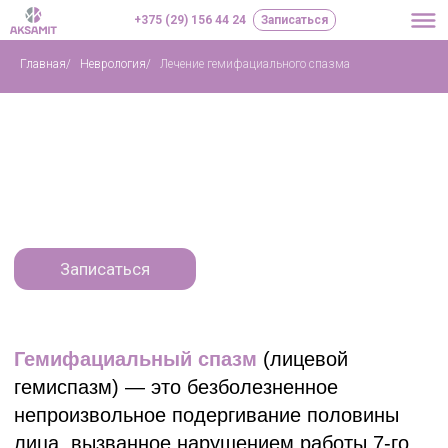
+375 (29) 156 44 24
Записаться
Главная
/
Неврология
/
Лечение гемифациального спазма
Лечение
гемифациального
спазма в Минске
Препаратом DYSPORT
Записаться
Гемифациальный спазм
(лицевой
гемиспазм) — это безболезненное
непроизвольное подергивание половины
лица, вызванное нарушением работы 7-го
черепного (лицевого) нерва и/или участка
головного мозга, который его контролирует
(называется центром или ядром).
Этот нерв управляет
мимическими\слюнными и слезными