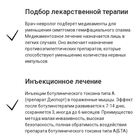
Работаем с 2016 года.
Подбор лекарственной терапии
ООО «Медицинский центр «Аксамит»
Юридический адрес:
220053, Республика Беларусь,
г. Минск, ул. Стадионная, 5
Врач-невролог подберёт медикаменты для
УНП:
192702677
уменьшения симптомов гемифациального спазма.
Медикаментозное лечение назначается лишь в
легких случаях. Оно включает назначение
противоэпилептических препаратов, которые
способствуют уменьшению количества нервных
импульсов.
Инъекционное лечение
Инъекции ботулинического токсина типа А
(препарат Диспорт) в пораженные мышцы. Эффект
после ботулинотерапии развивается к 7-14 дню,
сохраняется 3, иногда до 6 месяцев. Преимущество
метода малая инвазивность, высокая
безопасность, полная обратимость воздействия
препарата ботулинического токсина типа А(БТА)