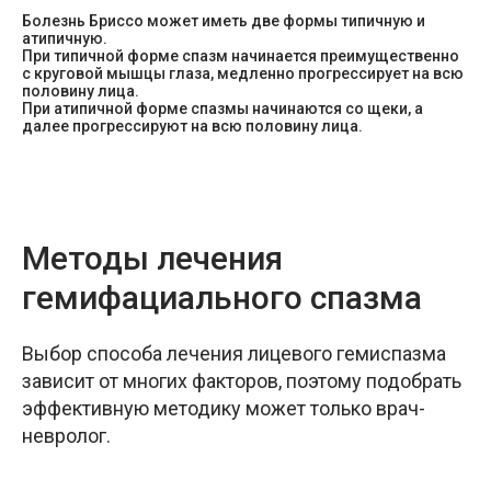
Болезнь Бриссо может иметь две формы типичную и
атипичную.
При типичной форме спазм начинается преимущественно
с круговой мышцы глаза, медленно прогрессирует на всю
половину лица.
При атипичной форме спазмы начинаются со щеки, а
далее прогрессируют на всю половину лица.
Методы лечения
гемифациального спазма
г. Минск ул. Стадионная, 5-98
Выбор способа лечения лицевого гемиспазма
Наши контакты:
+375 (29) 156 44 24
зависит от многих факторов, поэтому подобрать
эффективную методику может только врач-
Время работы:
ежедневно с 8.00 до 21.00
Вход со стороны многоуровневого паркинга.
невролог.
На прилегающей территории имеются парковочные
места.