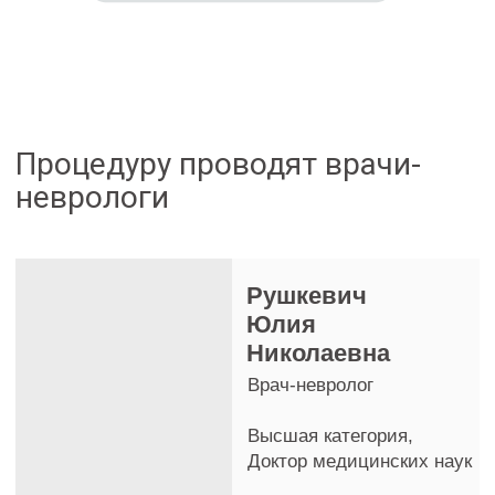
Цены на лечение
гемифациального спазма
* Указанные цены за лечение лицевого гемиспазма — ориентировочные.
Полная стоимость лечения гемифациального спазма определяется по
результатам обследования и зависит от выставленного диагноза и объёма
необходимых мероприятий на момент оказания услуг. Расчёт производится
в белорусских рублях на момент оказания услуг. Подробную информацию
уточняйте у администратора.