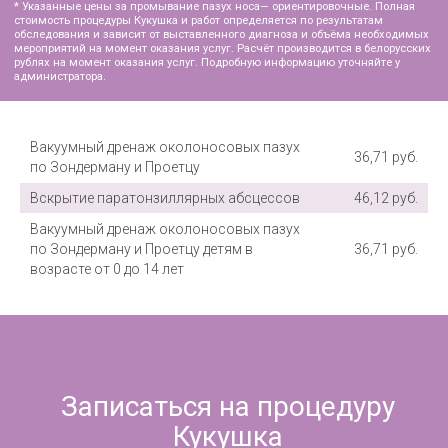
используемая для удаления слизи и
гнойных выделений из околоносовых пазух
с помощью вакуумного аппарата. Этот
метод промывания носа является менее
инвазивным и более эффективным, чем
другие методы дренажа, так как позволяет
более точно и быстро очистить пазухи от
Вакуумный дренаж околоносовых пазух
содержимого.
36,71 руб.
по Зондерману и Проетцу
Процедура промывания околоносовых пазух
Вскрытие паратонзиллярных абсцессов
46,12 руб.
проводится в отделении
Вакуумный дренаж околоносовых пазух
оториноларингологии
медицинского центра
по Зондерману и Проетцу детям в
36,71 руб.
«Аксамит» специально обученным
возрасте от 0 до 14 лет
медицинским персоналом. Промывание по
проетцу часто применяется при острых и
хронических заболеваниях околоносовых
пазух, таких как синусит или полипозный
ринит. Вакуумный дренаж позволяет
улучшить дыхание, снизить риск
осложнений и ускорить процесс
выздоровления пациента.