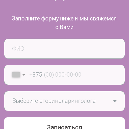
Показания к процедуре:
- Риносинусит;
- Фронтит;
- Сфеноидит;
- Аденоидит;
- Недостаточная эффективность
консервативной терапии.
Противопоказания:
- Ранний детский и дошкольный возраст (до
5 лет);
- Склонность к носовым кровотечениям;
- Особенности строения и заболевания
полости носа, при которых промывание
носа перемещением по Проетцу технически
невозможно (перекрывающие носовой ход
новообразования, искривленная носовая
перегородка и прочие);
- Патология свертывающей системы крови;
- Эпилепсия, другие неврологические
заболевания или психические расстройства,
сопровождающиеся повышенной
двигательной активностью, при которых