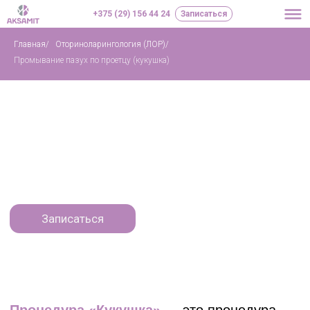
+375 (29) 156 44 24
Записаться
Главная
/
Оториноларингология (ЛОР)
/
Промывание пазух по проетцу (кукушка)
Промывание носа по
Проетцу (Кукушка) и
Зондерману
Записаться
Процедура «Кукушка»
— это процедура
для лечения любой формы синусита. В ходе
промывания носа в носовых ходах
образуется вакуум, способствующий
очищению полостей от гноя и слизи.
Проводится промывание носа при
гайморите без проколов.