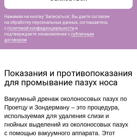
пациент не может контролировать свои
движения и не выполняет чужие инструкции
(во время процедуры следует сидеть
неподвижно в течение 10-15 минут).
г. Минск ул. Стадионная, 5-98
Наши контакты:
+375 (29) 156 44 24
Время работы:
ежедневно с 8.00 до 21.00
Вход со стороны многоуровневого паркинга.
На прилегающей территории имеются парковочные
места.
Работаем с 2016 года.
ООО «Медицинский центр «Аксамит»
Юридический адрес:
220053, Республика Беларусь,
г. Минск, ул. Стадионная, 5
УНП:
192702677