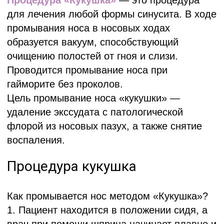
Цель промывание носа «кукушки» —
удаление экссудата с патологической
флорой из носовых пазух, а также снятие
воспаления.
Процедура кукушка
Как промывается нос методом «Кукушка»?
1. Пациент находится в положении сидя, а
врач при помощи шприца начинает плавно и
медленно вливать в одну ноздрю больного
теплые антисептические препараты.
2. Одновременно с этим из другой ноздри
при помощи вакуумного отсоса специалист
удаляет вводимый раствор вместе со
слизью и гноем. Сеанс длится не более 10
мин. На протяжении всего лечения больной
на выдохе произносит «ку-ку»: благодаря
этой особенности процедуры, давшей ей
название, слизь не попадает в горло.
3. Процедура промывания носа по проетцу
безболезненная, обезболивание не