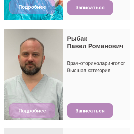
* Указанные цены за промывание пазух носа— ориентировочные. Полная
стоимость процедуры Кукушка и работ определяется по результатам
обследования и зависит от выставленного диагноза и объёма необходимых
мероприятий на момент оказания услуг. Расчёт производится в белорусских
рублях на момент оказания услуг. Подробную информацию уточняйте у
администратора.
Записаться на процедуру
Кукушка
Заполните форму ниже и мы свяжемся
с Вами
ФИО