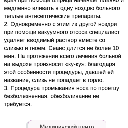
требуется.
Медицинский центр
"АКСАМИТ"
работает со страховыми
компаниями:
- Белгосстрах
- Белнефтестрах
- Купала
- БелВЭБ страхование
- Кентавр
- Белэксимгарант
- ТАСК
- Асоба
- Белросстрах
- Ваш Ассистанс
Записаться