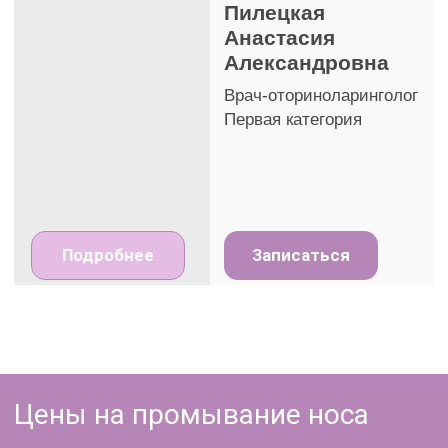
+375
Записаться
Нажимая на кнопку 'Записаться', Вы даете согласие
на обработку персональных данных, соглашаетесь
с
политикой конфиденциальности
и
подтверждаете ознакомление с
публичным
договором
Показания и противопоказания
для промывание пазух носа
Вакуумный дренаж околоносовых пазух по
Проетцу и Зондерману – это процедура,