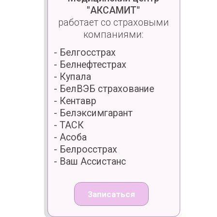
Процедуру проводят врачи-
оториноларингологи
Сидоренко
Ирина Витальевна
Врач-оториноларинголог
Высшая категория,
Кандидат медицинских
наук,
Доцент кафедры
БелМАПО
Подробнее
Записаться
Рыбак
Павел Романович
Врач-оториноларинголог
Высшая категория