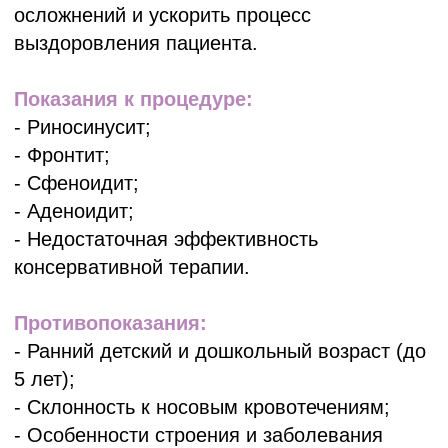
Вакансии
Аллергология
Гинекология
Контакты
Дерматология
Отзывы
Косметология
О центре
Лазерная эпиляция
Специалисты
Неврология
Страховые
Цены
Оториноларингология (ЛОР)
Онкология
Пластическая хирургия
Терапия
Урология
+375 (17) 388 44 24
+375 (29) 756 44 24
+375 (29) 156 44 24
МЕДИЦИНСКИЙ ЦЕНТР
г. Минск ул.Стадионная, 5-98
Время работы: ежедневно с 8:00 до 21:00
Е-mail: office@aksamit-med.by