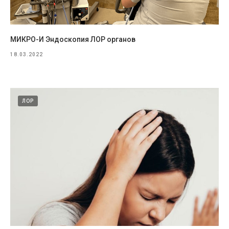
МИКРО-И Эндоскопия ЛОР органов
18.03.2022
ЛОР
Услуги
Информация
Вакансии
Аллергология
Гинекология
Контакты
Дерматология
Отзывы
Косметология
О центре
Лазерная эпиляция
Специалисты
Неврология
Страховые