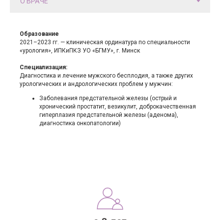
Образование
2021–2023 гг. — клиническая ординатура по специальности
«урология», ИПКиПКЗ УО «БГМУ», г. Минск
Специализация:
Диагностика и лечение мужского бесплодия, а также других
урологических и андрологических проблем у мужчин:
Заболевания предстательной железы (острый и
хронический простатит, везикулит, доброкачественная
гиперплазия предстательной железы (аденома),
диагностика онкопатологии)
Услуги
Информация
Вакансии
Аллергология
Гинекология
Контакты